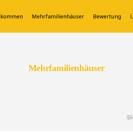
llkommen
Mehrfamilienhäuser
Bewertung
Ü
Mehrfamilienhäuser
en und Mieten
WAS?