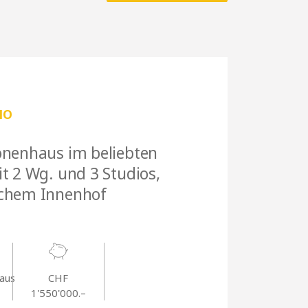
NO
onenhaus im beliebten
t 2 Wg. und 3 Studios,
chem Innenhof
aus
CHF
1'550'000.–