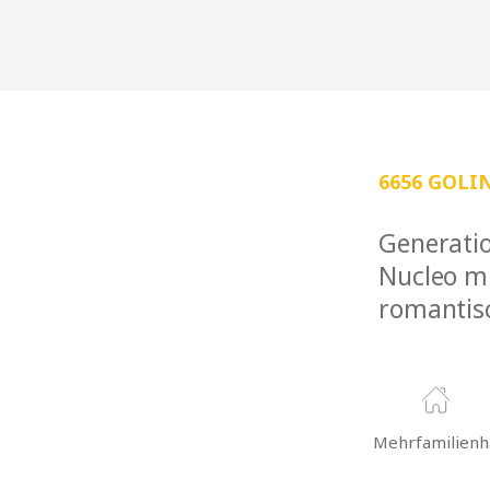
6656 GOLI
Generati
Nucleo mi
romantis
Mehrfamilienh