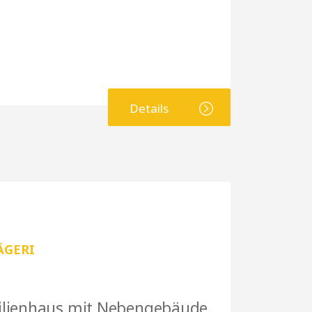
Details
ÄGERI
lienhaus mit Nebengebäude